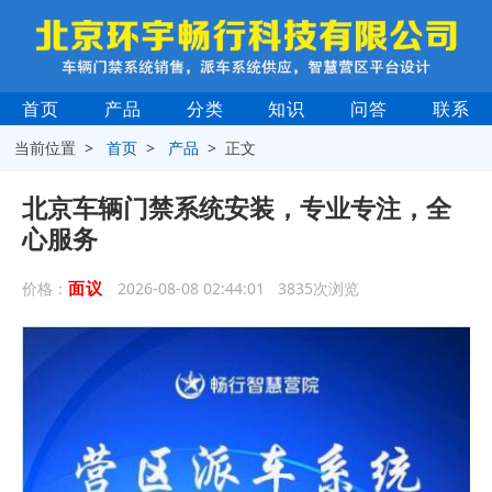
首页
产品
分类
知识
问答
联系
当前位置 >
首页
>
产品
> 正文
北京车辆门禁系统安装，专业专注，全
心服务
面议
价格：
2026-08-08 02:44:01 3835次浏览