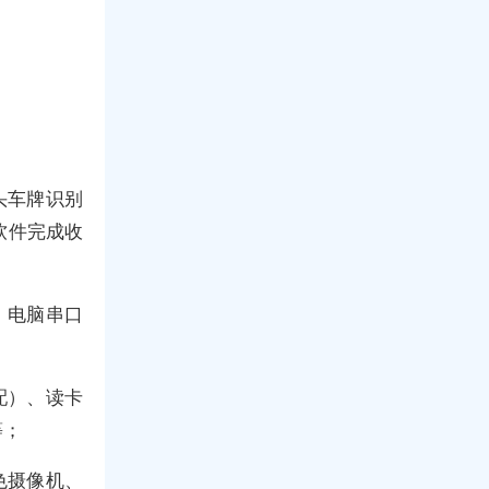
头车牌识别
软件完成收
、电脑串口
配）、读卡
等；
色摄像机、