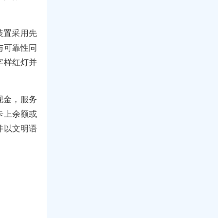
装置采用先
与可靠性同
字样红灯并
现金，服务
卡上余额或
并以文明语
。