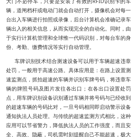
大门不必停车，只要是安装了有效的RFID识别卡的车
辆，道闸档杆或电动门就会自动打开，摄像机会对每一
台出入车辆进行拍照或录像，后台计算机会准确记录车
辆出入的相关信息，从而实现完全的自动化。同时，由
于实行计算机管理和全球惟一代码识别，对每台车的身
份、考勤、缴费情况等实行自动管理。
车牌识别技术结合测速设备可以用于车辆超速违章
处罚，一般用于高速公路。具体应用是：在路上设置测
速监测点，抓拍超速的车辆并识别车牌号码，将违章车
辆的牌照号码及图片发往各出口；在各出口设置处罚
点，用车牌识别设备识别通过车辆并将号码与已经收到
的超速车辆的号码比对，一旦号码相同即启动警示设备
通知执法人员处理。与传统的超速监测方式相比，这种
应用可以节省警力，降低执法人员的工作强度，而且安
全、高效、隐蔽，司机需时刻提醒自己不能超速，极大