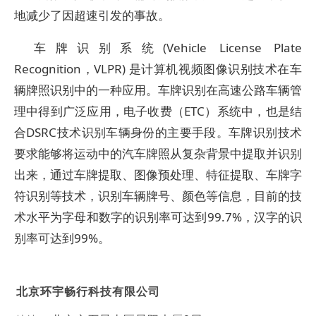
地减少了因超速引发的事故。
车牌识别系统(Vehicle License Plate
Recognition，VLPR) 是计算机视频图像识别技术在车
辆牌照识别中的一种应用。车牌识别在高速公路车辆管
理中得到广泛应用，电子收费（ETC）系统中，也是结
合DSRC技术识别车辆身份的主要手段。车牌识别技术
要求能够将运动中的汽车牌照从复杂背景中提取并识别
出来，通过车牌提取、图像预处理、特征提取、车牌字
符识别等技术，识别车辆牌号、颜色等信息，目前的技
术水平为字母和数字的识别率可达到99.7%，汉字的识
别率可达到99%。
北京环宇畅行科技有限公司