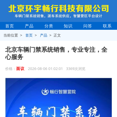
首页
产品
分类
知识
问答
联系
当前位置 >
首页
>
产品
> 正文
北京车辆门禁系统销售，专业专注，全
心服务
面议
价格：
2026-08-06 01:02:01 3369次浏览